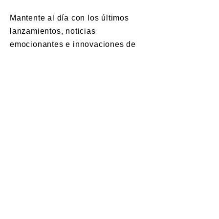
Mantente al día con los últimos
lanzamientos, noticias
emocionantes e innovaciones de
Harmonic Art.
📩 Escríbenos por correo​
contact@harmonicart.org
🌎 Ubicaciones de Harmonic Art
Medellín, Colombia
colombialatam@harmonicart.org
Barcelona, España
europe@harmonicart.org