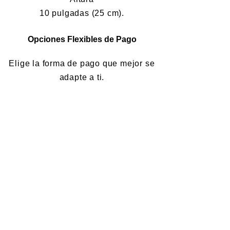
10 pulgadas (25 cm).
Opciones Flexibles de Pago
Elige la forma de pago que mejor se
adapte a ti.
✔ PayPal — Paga con cualquier
tarjeta de crédito o débito. No es
necesario tener una cuenta de
PayPal.
✔ Transferencia Bancaria / Efectivo
— Instrucciones de pago disponibles
durante el proceso de compra.
Tu Compra Está Protegida